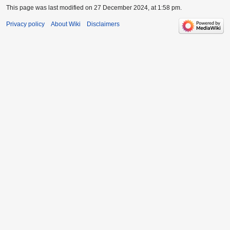
This page was last modified on 27 December 2024, at 1:58 pm.
Privacy policy
About Wiki
Disclaimers